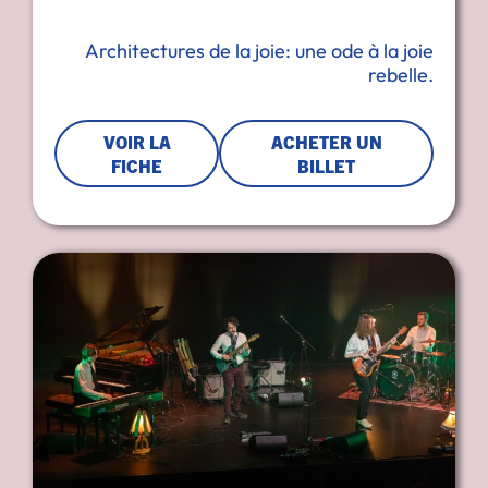
Architectures de la joie: une ode à la joie
rebelle.
VOIR LA
ACHETER UN
FICHE
BILLET