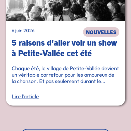
6 juin 2026
NOUVELLES
5 raisons d’aller voir un show
à Petite-Vallée cet été
Chaque été, le village de Petite-Vallée devient
un véritable carrefour pour les amoureux de
la chanson. Et pas seulement durant le
Festival en chanson. Niché entre mer et
montagnes, notre village gaspésien propose
Lire l’article
bien plus …