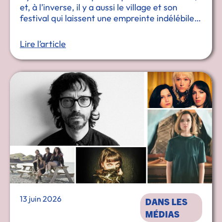
et, à l’inverse, il y a aussi le village et son
festival qui laissent une empreinte indélébile,
un amour tatoué sur le cœur. Viviane Audet
fait partie …
Lire l’article
13 juin 2026
DANS LES
MÉDIAS