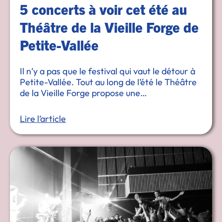
5 concerts à voir cet été au
Théâtre de la Vieille Forge de
Petite-Vallée
Il n’y a pas que le festival qui vaut le détour à
Petite-Vallée. Tout au long de l’été le Théâtre
de la Vieille Forge propose une
programmation intéressante!
Lire l’article