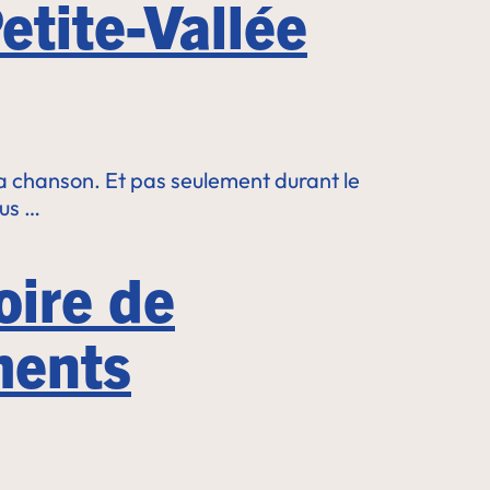
etite-Vallée
la chanson. Et pas seulement durant le
lus …
oire de
ments