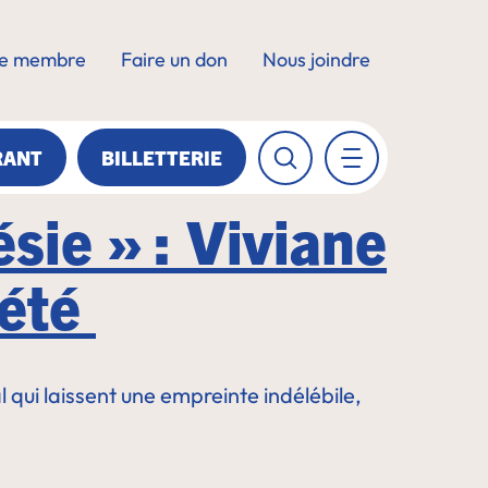
e membre
Faire un don
Nous joindre
RANT
BILLETTERIE
ie » : Viviane
 été
val qui laissent une empreinte indélébile,