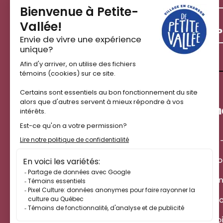
P
Programmation
Le Th
Édition 2025
Alfred 
Locatio
Résiden
À prop
Nous jo