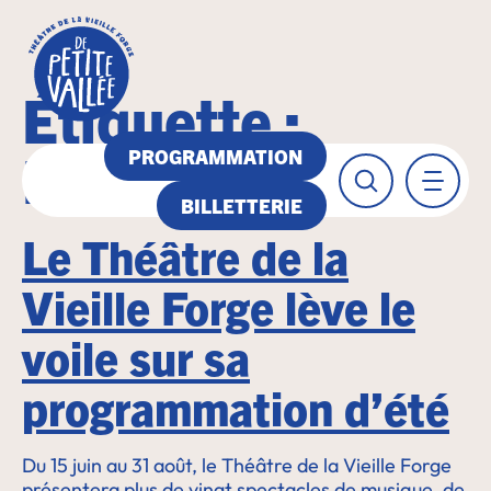
Étiquette :
Humour
PROGRAMMATION
BILLETTERIE
Le Théâtre de la
Vieille Forge lève le
voile sur sa
programmation d’été
Du 15 juin au 31 août, le Théâtre de la Vieille Forge
présentera plus de vingt spectacles de musique, de